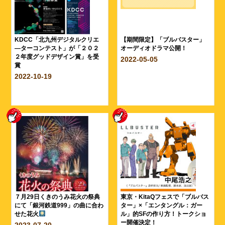
KDCC「北九州デジタルクリエ
【期間限定】「ブルバスター」
―ターコンテスト」が「２０２
オーディオドラマ公開！
２年度グッドデザイン賞」を受
2022-05-05
賞
2022-10-19
７月29日くきのうみ花火の祭典
東京・KitaQフェスで「ブルバス
にて「銀河鉄道999」の曲に合わ
ター」×「エンタングル：ガー
せた花火
ル」的SFの作り方！トークショ
ー開催決定！
2023-07-20