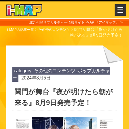
メ
ニ
ュ
>
北九州発サブカルチャー情報サイトi-MAP 『アイマップ』
>
>
関門が舞台『夜が明けたら
ー
i-MAPの記事一覧
その他のコンテンツ
朝が来る』8月9日発売予定！
を
開
く
category -
その他のコンテンツ
,
ポップカルチャ
ー
2024年8月5日
関門が舞台『夜が明けたら朝が
来る』8月9日発売予定！