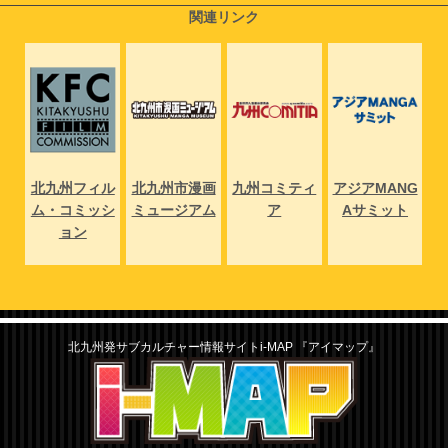
関連リンク
NG
北九州フィル
北九州市漫画
九州コミティ
アジアMANG
北
ト
ム・コミッシ
ミュージアム
ア
Aサミット
ム
ョン
北九州発サブカルチャー情報サイトi-MAP 『アイマップ』