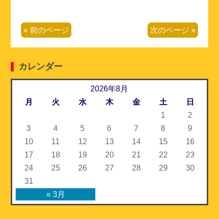
e
e
t
i
« 前のページ
次のページ »
b
t
l
o
e
カレンダー
o
r
2026年8月
k
月
火
水
木
金
土
日
1
2
3
4
5
6
7
8
9
10
11
12
13
14
15
16
17
18
19
20
21
22
23
24
25
26
27
28
29
30
31
« 3月