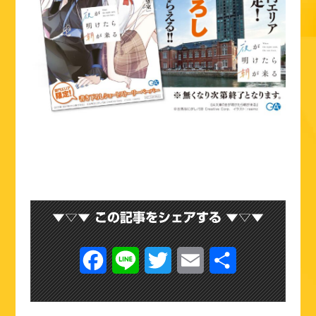
F
L
T
E
共
a
i
w
m
有
c
n
i
a