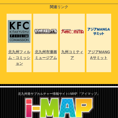
関連リンク
NG
北九州フィル
北九州市漫画
九州コミティ
アジアMANG
北
ト
ム・コミッシ
ミュージアム
ア
Aサミット
ム
ョン
北九州発サブカルチャー情報サイトi-MAP 『アイマップ』