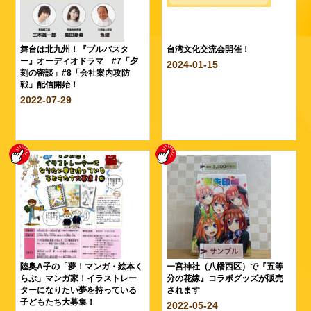
舞台は北九州！『ブルバスタ
台湾文化交流会開催！
ー』オーディオドラマ #7「夕
2024-01-15
刻の密談」#8「会社案内攻防
戦」配信開始！
2022-07-29
陸奥A子の「夢！マンガ・絵本く
一宮神社（八幡西区）で『五等
らぶ」マンガ家！イラストレー
分の花嫁』コラボグッズが販売
ターになりたい夢を持っている
されます
子どもたち大募集！
2022-05-24