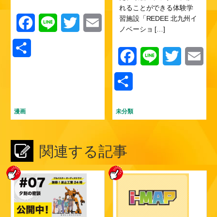
れることができる体験学
習施設「REDEE 北九州イ
F
L
T
E
ノベーショ […]
a
i
w
m
共
F
L
T
E
c
n
i
a
有
a
i
w
m
e
e
t
i
共
c
n
i
a
b
t
l
有
e
e
t
i
漫画
未分類
o
e
b
t
l
o
r
関連する記事
o
e
k
o
r
k