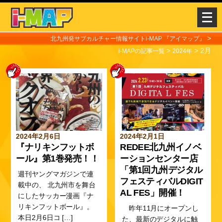
メ
ニ
ュ
>
北九州発サブカルチャー情報サイトi-MAP 『アイマップ』
>
>
ー
2月
i-MAPの記事一覧
2024年
を
開
く
2024年2月6日
2024年2月1日
『ナリキンフットボ
REDEE北九州イノベ
ール』第1巻発売！！
ーションセンター店
「第1回九州デジタル
週刊ヤングマガジンで連
フェスティバルDIGIT
載中の、 北九州市を舞台
AL FES」開催！
にしたサッカー漫画『ナ
リキンフットボール』。
昨年11月にオープンし
本日2月6日コ […]
た、最新のデジタルに触