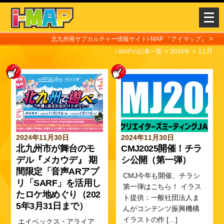
メ
ニ
ュ
>
北九州発サブカルチャー情報サイトi-MAP 『アイマップ』
>
>
11月
ー
i-MAPの記事一覧
2024年
を
開
く
2024年11月30日
2024年11月30日
北九州市が舞台のモ
CMJ2025開催！チラ
デル『メカウデ』 期
シ公開（第一弾）
間限定「音声ARアプ
CMJ今年も開催、チラシ
リ「SARF」を活用し
第一弾はこちら！ イラス
たロケ地めぐり（202
ト提供：一般社団法人ま
5年3月31日まで）
んがコンテンツ振興機構
イラストの作 […]
エイベックス・アライア