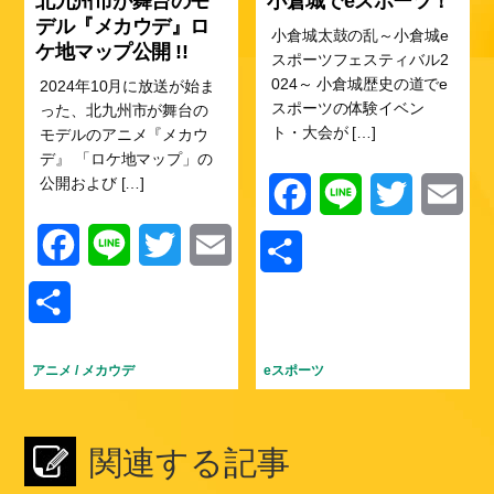
北九州市が舞台のモ
小倉城でeスポーツ！
デル『メカウデ』ロ
小倉城太鼓の乱～小倉城e
ケ地マップ公開 !!
スポーツフェスティバル2
024～ 小倉城歴史の道でe
2024年10月に放送が始ま
スポーツの体験イベン
った、北九州市が舞台の
ト・大会が […]
モデルのアニメ『メカウ
デ』 「ロケ地マップ」の
公開および […]
F
L
T
E
a
i
w
m
F
L
T
E
共
c
n
i
a
a
i
w
m
有
共
e
e
t
i
c
n
i
a
有
b
t
l
e
e
t
i
アニメ
/
メカウデ
eスポーツ
o
e
b
t
l
o
r
関連する記事
o
e
k