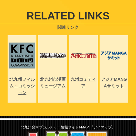
o
r
k
RELATED LINKS
関連リンク
NG
北九州フィル
北九州市漫画
九州コミティ
アジアMANG
北
ト
ム・コミッシ
ミュージアム
ア
Aサミット
ム
ョン
北九州発サブカルチャー情報サイトi-MAP 『アイマップ』