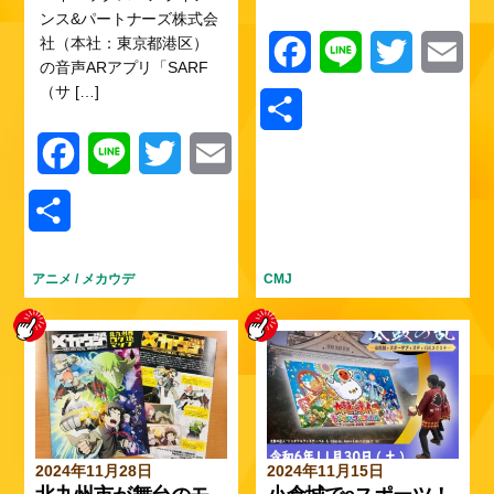
ンス&パートナーズ株式会
社（本社：東京都港区）
F
L
T
E
の音声ARアプリ「SARF
（サ […]
a
i
w
m
共
c
n
i
a
有
F
L
T
E
e
e
t
i
a
i
w
m
共
b
t
l
c
n
i
a
有
o
e
e
e
t
i
アニメ
/
メカウデ
CMJ
o
r
b
t
l
k
o
e
o
r
k
2024年11月28日
2024年11月15日