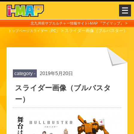
メ
ニ
ュ
>
北九州発サブカルチャー情報サイトi-MAP 『アイマップ』
>
スライダー画像（ブルバスター）
ー
トップページスライダー（PC）
を
開
く
category -
2019年5月20日
スライダー画像（ブルバスタ
ー）