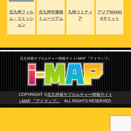
NG
北九州フィル
北九州市漫画
九州コミティ
アジアMANG
北
ト
ム・コミッシ
ミュージアム
ア
Aサミット
ム
ョン
北九州発サブカルチャー情報サイトi-MAP 『アイマップ』
COPYRIGHT ©
北九州発サブカルチャー情報サイト
i-MAP 『アイマップ』
ALL RIGHTS RESERVED.