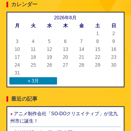
カレンダー
b
t
l
o
2026年8月
e
月
火
水
木
金
土
日
o
r
1
2
k
3
4
5
6
7
8
9
10
11
12
13
14
15
16
17
18
19
20
21
22
23
24
25
26
27
28
29
30
31
« 3月
最近の記事
アニメ制作会社「SO-DOクリエイティブ」が北九
州市に誕生！