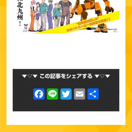
F
L
T
E
共
a
i
w
m
有
c
n
i
a
e
e
t
i