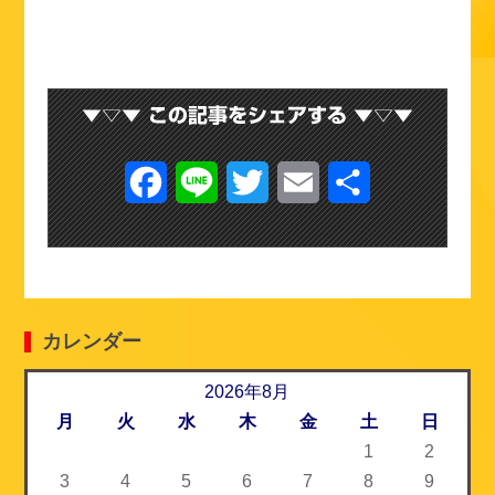
F
L
T
E
共
a
i
w
m
有
c
n
i
a
e
e
t
i
カレンダー
b
t
l
o
2026年8月
e
月
火
水
木
金
土
日
o
r
1
2
k
3
4
5
6
7
8
9