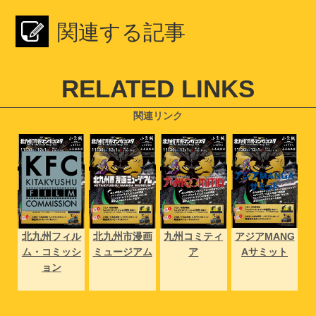
関連する記事
RELATED LINKS
関連リンク
NG
北九州フィル
北九州市漫画
九州コミティ
アジアMANG
北
ト
ム・コミッシ
ミュージアム
ア
Aサミット
ム
ョン