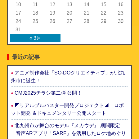
10
11
12
13
14
15
16
17
18
19
20
21
22
23
24
25
26
27
28
29
30
31
« 3月
最近の記事
アニメ制作会社「SO-DOクリエイティブ」が北九
州市に誕生！
CMJ2025チラシ第二弾 公開！
◤リアルブルバスター開発プロジェクト◢ ロボ
ット開発 ＆ドキュメンタリー公開スタート
北九州市が舞台のモデル『メカウデ』 期間限定
「音声ARアプリ「SARF」を活用したロケ地めぐり