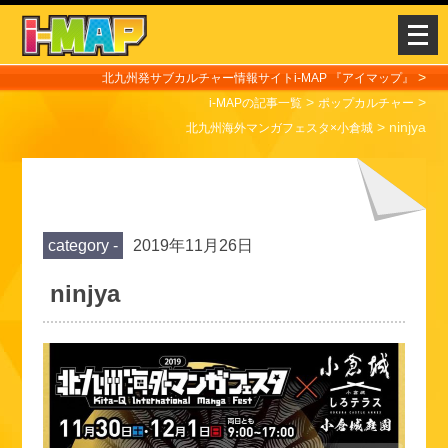
メ
ニ
ュ
>
北九州発サブカルチャー情報サイトi-MAP 『アイマップ』
>
ー
>
i-MAPの記事一覧
ポップカルチャー
>
ninjya
を
北九州海外マンガフェスタ×小倉城
開
く
category -
2019年11月26日
ninjya