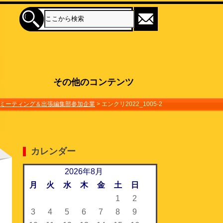
その他のコンテンツ
業ミーティング＆出張編集部参加企業
>
エンクリ2022_1005-2
カレンダー
2026年8月
月
火
水
木
金
土
日
1
2
3
4
5
6
7
8
9