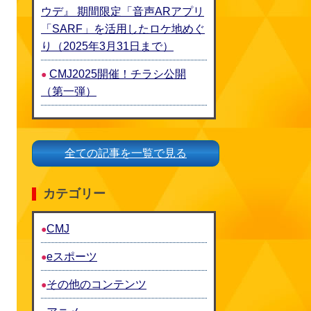
ウデ』 期間限定「音声ARアプリ
「SARF」を活用したロケ地めぐ
り（2025年3月31日まで）
CMJ2025開催！チラシ公開
（第一弾）
全ての記事を一覧で見る
カテゴリー
CMJ
eスポーツ
その他のコンテンツ