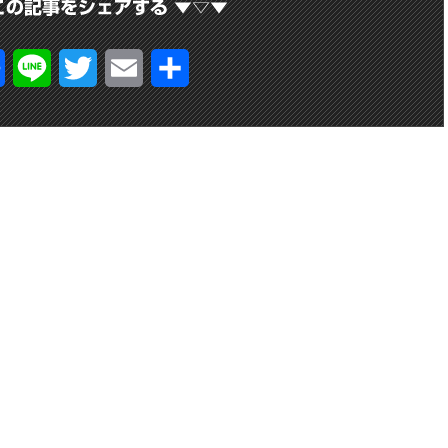
Facebook
Line
Twitter
Email
共
有