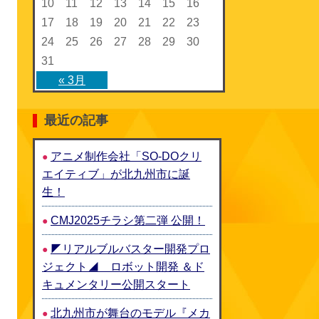
10
11
12
13
14
15
16
17
18
19
20
21
22
23
24
25
26
27
28
29
30
31
« 3月
最近の記事
アニメ制作会社「SO-DOクリ
エイティブ」が北九州市に誕
生！
CMJ2025チラシ第二弾 公開！
◤リアルブルバスター開発プロ
ジェクト◢ ロボット開発 ＆ド
キュメンタリー公開スタート
北九州市が舞台のモデル『メカ