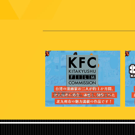
NGAサミット
北九州フィルム・コミッション