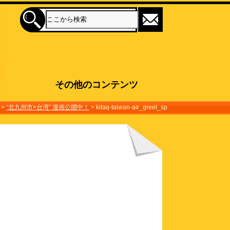
その他のコンテンツ
>
“北九州市×台湾” 漫画公開中！
>
kitaq-taiwan-air_greet_sp