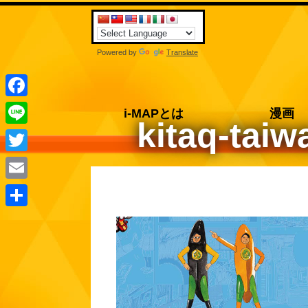
Powered by
Translate
Facebook
i-MAPとは
漫画
kitaq-taiw
Line
Twitter
Email
共
有