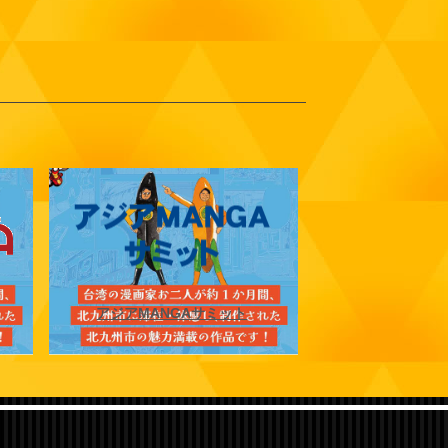
アジアMANGAサミット
北九州フィルム