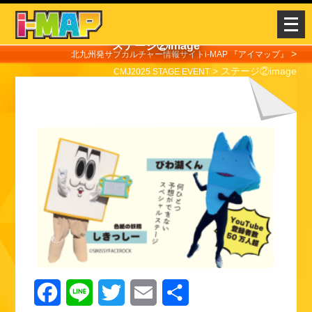
メ
ニ
ステージ②image
ュ
>
北九州発サブカルチャー情報サイトi-MAP 『アイマップ』
>
ステージ②image
ー
CMJ2025 STAGE EVENT
を
開
く
F
L
T
E
共