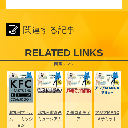
a
i
w
m
有
c
n
i
a
e
e
t
i
関連する記事
b
t
l
o
e
RELATED LINKS
o
r
関連リンク
k
NG
北九州フィル
北九州市漫画
九州コミティ
アジアMANG
北
ト
ム・コミッシ
ミュージアム
ア
Aサミット
ム
ョン