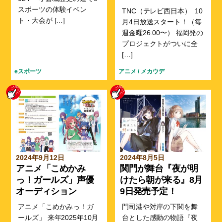
スポーツの体験イベン
TNC（テレビ西日本） 10
ト・大会が […]
月4日放送スタート！（毎
週金曜26:00〜） 福岡発の
プロジェクトがついに全
[…]
eスポーツ
アニメ
/
メカウデ
2024年9月12日
2024年8月5日
アニメ「こめかみ
関門が舞台『夜が明
っ！ガールズ」声優
けたら朝が来る』8月
オーディション
9日発売予定！
アニメ「こめかみっ！ガ
門司港や対岸の下関を舞
ールズ」 来年2025年10月
台とした感動の物語『夜