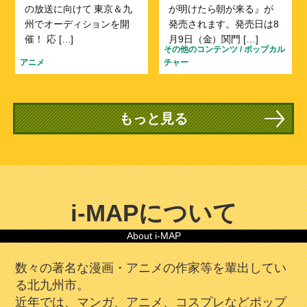
の放送に向けて 東京＆九
が明けたら朝が来る』が
州でオーディションを開
発売されます。発売日は8
催！ 応 […]
月9日（金）関門 […]
その他のコンテンツ
/
ポップカル
アニメ
チャー
もっと見る
i-MAPについて
About i-MAP
数々の著名な漫画・アニメの作家等を輩出してい
る北九州市。
近年では、マンガ、アニメ、コスプレなどポップ