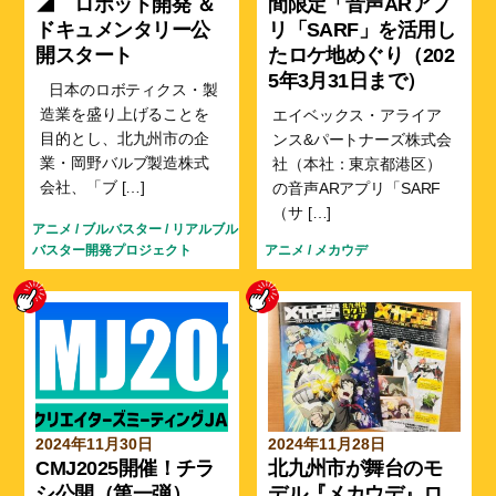
◢ ロボット開発 ＆
間限定「音声ARアプ
ドキュメンタリー公
リ「SARF」を活用し
開スタート
たロケ地めぐり（202
5年3月31日まで）
日本のロボティクス・製
造業を盛り上げることを
エイベックス・アライア
目的とし、北九州市の企
ンス&パートナーズ株式会
業・岡野バルブ製造株式
社（本社：東京都港区）
会社、「ブ […]
の音声ARアプリ「SARF
（サ […]
アニメ
/
ブルバスター
/
リアルブル
バスター開発プロジェクト
アニメ
/
メカウデ
2024年11月30日
2024年11月28日
CMJ2025開催！チラ
北九州市が舞台のモ
シ公開（第一弾）
デル『メカウデ』ロ