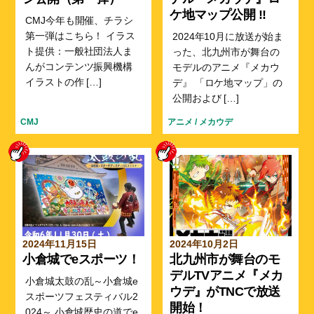
ケ地マップ公開 !!
CMJ今年も開催、チラシ
第一弾はこちら！ イラス
2024年10月に放送が始ま
ト提供：一般社団法人ま
った、北九州市が舞台の
んがコンテンツ振興機構
モデルのアニメ『メカウ
イラストの作 […]
デ』 「ロケ地マップ」の
公開および […]
CMJ
アニメ
/
メカウデ
2024年11月15日
2024年10月2日
小倉城でeスポーツ！
北九州市が舞台のモ
デルTVアニメ『メカ
小倉城太鼓の乱～小倉城e
ウデ』がTNCで放送
スポーツフェスティバル2
開始！
024～ 小倉城歴史の道でe