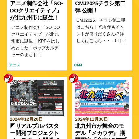
アニメ制作会社「SO-
CMJ2025チラシ第二
DOクリエイティブ」
弾 公開！
が北九州市に誕生！
CMJ2025、チラシ第二弾
はこちら！ \\\今年もイベ
アニメ制作会社「SO-DO
ントが盛りだくさん/// 詳
クリエイティブ」が北九
しくはこちら・・・ht […]
州市に誕生！ KPFをはじ
めとした「ポップカルチ
ャーのまち […]
アニメ
CMJ
2024年12月20日
2024年11月30日
◤リアルブルバスタ
北九州市が舞台のモ
ー開発プロジェクト
デル『メカウデ』 期