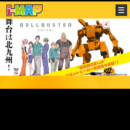
メ
ニ
ュ
ー
を
開
く