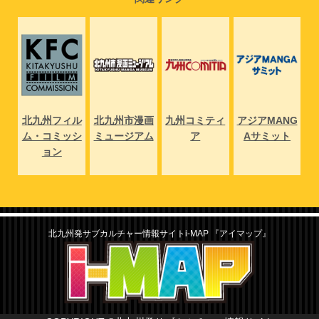
NG
北九州フィル
北九州市漫画
九州コミティ
アジアMANG
北
ト
ム・コミッシ
ミュージアム
ア
Aサミット
ム
ョン
北九州発サブカルチャー情報サイトi-MAP 『アイマップ』