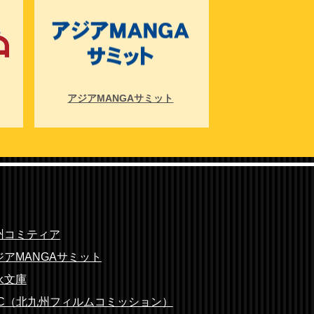
アジアMANGAサミット
北九州フィルム
州コミティア
ジアMANGAサミット
永文庫
FC（北九州フィルムコミッション）