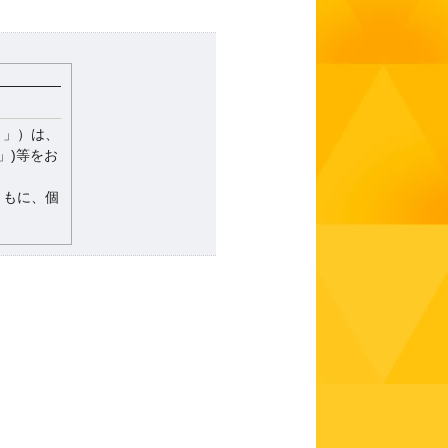
ト」）は、
」)等をお
ともに、個
シーに係わ
。
ため、また
情報を取得