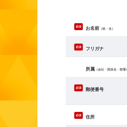
必須
お名前
（姓・名）
必須
フリガナ
所属
（会社・団体名・部署
必須
郵便番号
必須
住所