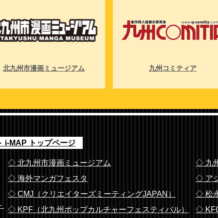
長 辰本
TEL：093-582-2389 FAX：093-581-5755
北九州市漫画ミュージアム
九州コミティア
i-MAP トップページ
◇ 北九州市漫画ミュージアム
◇ 九
◇ 海外マンガフェスタ
◇ ア
◇ CMJ（クリエイターズミーティングJAPAN）
◇ 松
－
◇ KPF（北九州ポップカルチャーフェスティバル）
◇ K