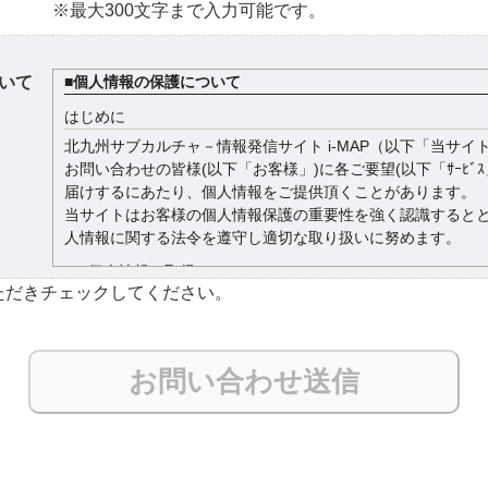
※最大300文字まで入力可能です。
いて
■個人情報の保護について
はじめに
北九州サブカルチャ－情報発信サイト i-MAP（以下「当サイ
お問い合わせの皆様(以下「お客様」)に各ご要望(以下「ｻｰﾋﾞｽ
届けするにあたり、個人情報をご提供頂くことがあります。
当サイトはお客様の個人情報保護の重要性を強く認識すると
人情報に関する法令を遵守し適切な取り扱いに努めます。
1．個人情報の取得について
だきチェックしてください。
当サイトは、適正かつ公正な手段によってお客様のプライバ
る個人情報を保護することに細心の注意を払い取り組みます
2．個人情報の利用目的について
当サイトはお客様が求めるサービスのご提供・ご連絡を行う
当サイトにおける人事情報管理・採用活動を行うために個人
し、利用致します。
3．個人情報の安全管理について