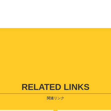
当サイトは、お客様の個人情報の取り扱いに伴うリスク（個
洩、不正アクセス、改ざん、滅失または毀損等）に関して、
ために必要かつ適切な措置を講じます。
4．個人情報の第三者提供について
当サイトは、個人情報保護法等の法令に定めのある場合を除
報をあらかじめご本人の同意を得ることなく、第三者に提供
ん。
5．個人情報の開示・訂正等について
当サイトは、お客様ご自身から自己の個人情報について、内
あり、訂正・追加・削除などの要求がなされた場合、法令ま
拒否することが認められた場合を除き、調査の上、速やかに
求にご対応致します。
その際、お客様ご本人であることが確認できない場合には、
じることができません。
RELATED LINKS
6．お問い合わせ先
当サイトの個人情報の取り扱いに関するお問い合わせ先は下
す。
関連リンク
北九州市 市民文化スポーツ局文化部文化企画課 メディア