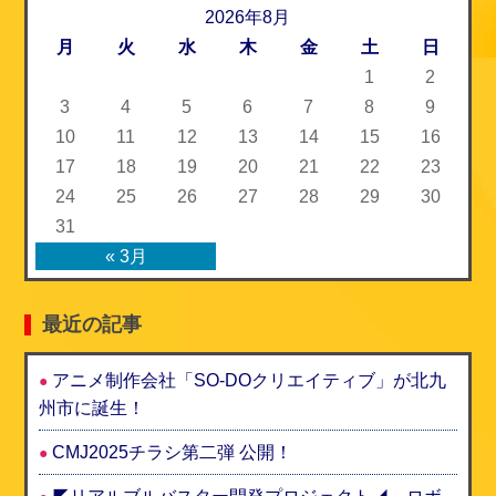
o
2026年8月
e
月
火
水
木
金
土
日
o
r
1
2
k
3
4
5
6
7
8
9
10
11
12
13
14
15
16
17
18
19
20
21
22
23
24
25
26
27
28
29
30
31
« 3月
最近の記事
アニメ制作会社「SO-DOクリエイティブ」が北九
州市に誕生！
CMJ2025チラシ第二弾 公開！