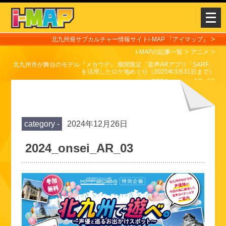
メ
ニ
ュ
>
北九州発サブカルチャー情報サイトi-MAP 『アイマップ』
>
ー
>
i-MAPの記事一覧
アニメ
を
北九州市が舞台のモデル『メカウデ』 期間限定「音声ARアプリ「SARF」
を活用したロケ地めぐり（2025年3月31日まで）
開
>
2024_onsei_AR_03
く
category -
2024年12月26日
2024_onsei_AR_03