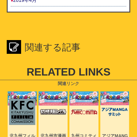
2019年4月
関連する記事
RELATED LINKS
関連リンク
NG
北九州フィル
北九州市漫画
九州コミティ
アジアMANG
北