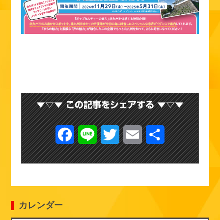
F
L
T
E
共
a
i
w
m
有
c
n
i
a
e
e
t
i
カレンダー
b
t
l