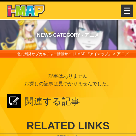
メ
ニ
ュ
ー
NEWS CATEGORY - アニメ
を
開
>
アニメ
く
北九州発サブカルチャー情報サイトi-MAP 『アイマップ』
記事はありません
お探しの記事は見つかりませんでした。
関連する記事
RELATED LINKS