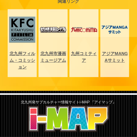
関連リンク
NG
北九州フィル
北九州市漫画
九州コミティ
アジアMANG
北
ト
ム・コミッシ
ミュージアム
ア
Aサミット
ム
ョン
北九州発サブカルチャー情報サイトi-MAP 『アイマップ』