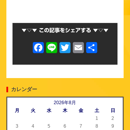
F
L
T
E
共
a
i
w
m
有
c
n
i
a
e
e
t
i
カレンダー
b
t
l
o
2026年8月
e
月
火
水
木
金
土
日
o
r
1
2
k
3
4
5
6
7
8
9