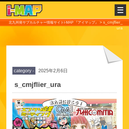
メ
ニ
>
s_cmjflier_
ュ
北九州発サブカルチャー情報サイトi-MAP 『アイマップ』
ura
ー
を
開
く
category -
2025年2月6日
s_cmjflier_ura