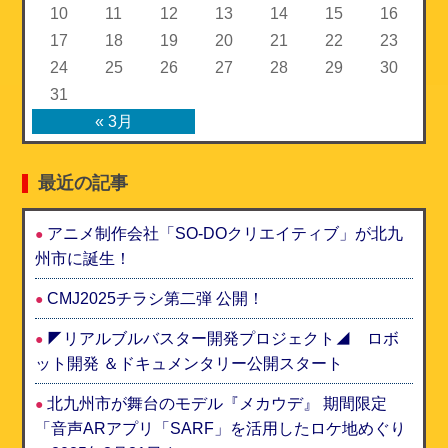
10
11
12
13
14
15
16
17
18
19
20
21
22
23
24
25
26
27
28
29
30
31
« 3月
最近の記事
アニメ制作会社「SO-DOクリエイティブ」が北九
州市に誕生！
CMJ2025チラシ第二弾 公開！
◤リアルブルバスター開発プロジェクト◢ ロボ
ット開発 ＆ドキュメンタリー公開スタート
北九州市が舞台のモデル『メカウデ』 期間限定
「音声ARアプリ「SARF」を活用したロケ地めぐり