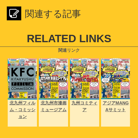
関連する記事
RELATED LINKS
関連リンク
NG
北九州フィル
北九州市漫画
九州コミティ
アジアMANG
北
ト
ム・コミッシ
ミュージアム
ア
Aサミット
ム
ョン