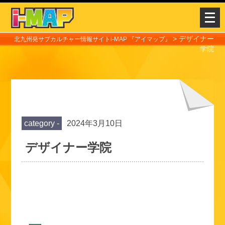
メ
ニ
>
デザイナー
ュ
北九州発サブカルチャー情報サイトi-MAP 『アイマップ』
学院
ー
を
開
く
category -
2024年3月10日
デザイナー学院