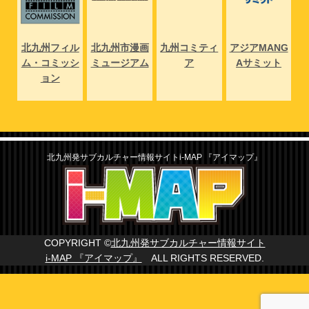
NG
北九州フィル
北九州市漫画
九州コミティ
アジアMANG
北
ト
ム・コミッシ
ミュージアム
ア
Aサミット
ム
ョン
北九州発サブカルチャー情報サイトi-MAP 『アイマップ』
COPYRIGHT ©
北九州発サブカルチャー情報サイト
i-MAP 『アイマップ』
ALL RIGHTS RESERVED.