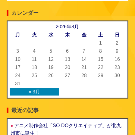
e
e
t
i
カレンダー
b
t
l
o
2026年8月
e
月
火
水
木
金
土
日
o
r
1
2
k
3
4
5
6
7
8
9
10
11
12
13
14
15
16
17
18
19
20
21
22
23
24
25
26
27
28
29
30
31
« 3月
最近の記事
アニメ制作会社「SO-DOクリエイティブ」が北九
州市に誕生！