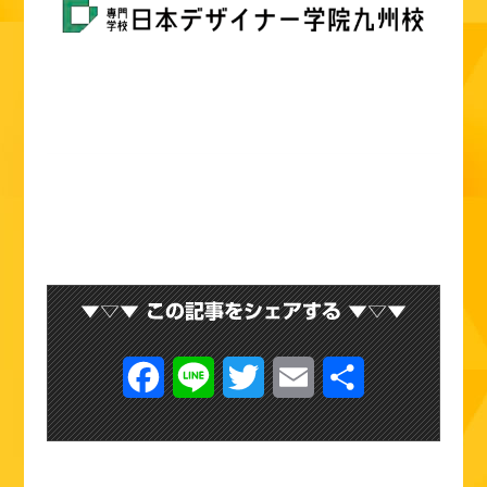
F
L
T
E
共
a
i
w
m
有
c
n
i
a