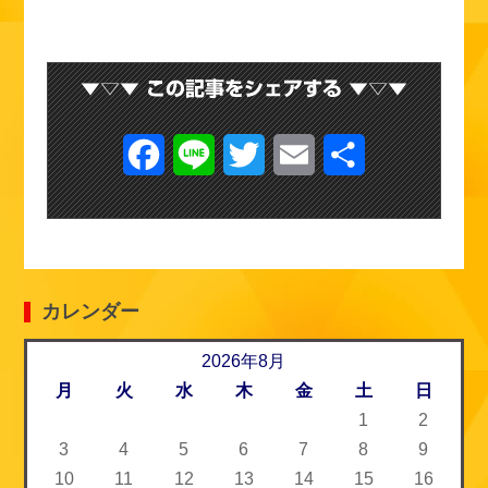
F
L
T
E
共
a
i
w
m
有
c
n
i
a
e
e
t
i
カレンダー
b
t
l
o
2026年8月
e
月
火
水
木
金
土
日
o
r
1
2
k
3
4
5
6
7
8
9
10
11
12
13
14
15
16