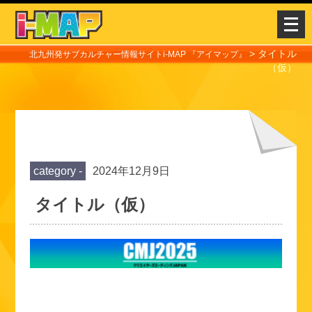
メ
ニ
>
タイトル
ュ
北九州発サブカルチャー情報サイトi-MAP 『アイマップ』
（仮）
ー
を
開
く
category -
2024年12月9日
タイトル（仮）