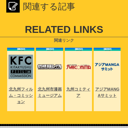
関連する記事
RELATED LINKS
関連リンク
NG
北九州フィル
北九州市漫画
九州コミティ
アジアMANG
北
ト
ム・コミッシ
ミュージアム
ア
Aサミット
ム
ョン