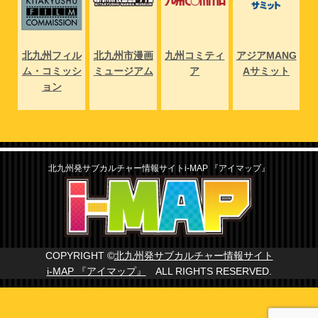
NG
北九州フィル
北九州市漫画
九州コミティ
アジアMANG
北
ト
ム・コミッシ
ミュージアム
ア
Aサミット
ム
ョン
北九州発サブカルチャー情報サイトi-MAP 『アイマップ』
COPYRIGHT ©
北九州発サブカルチャー情報サイト
i-MAP 『アイマップ』
ALL RIGHTS RESERVED.