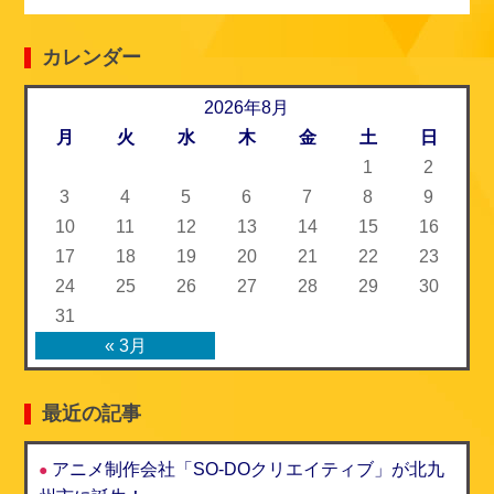
e
e
t
i
カレンダー
b
t
l
o
2026年8月
e
月
火
水
木
金
土
日
o
r
1
2
k
3
4
5
6
7
8
9
10
11
12
13
14
15
16
17
18
19
20
21
22
23
24
25
26
27
28
29
30
31
« 3月
最近の記事
アニメ制作会社「SO-DOクリエイティブ」が北九