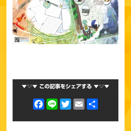
F
L
T
E
共
a
i
w
m
有
c
n
i
a