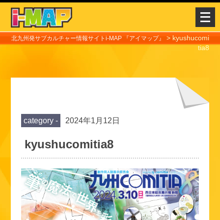
メ
ニ
>
kyushucomi
ュ
北九州発サブカルチャー情報サイトi-MAP 『アイマップ』
tia8
ー
を
開
く
category -
2024年1月12日
kyushucomitia8