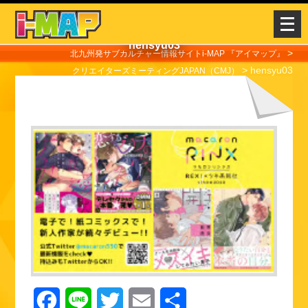
メ
ニ
hensyu03
ュ
>
北九州発サブカルチャー情報サイトi-MAP 『アイマップ』
>
hensyu03
ー
クリエイターズミーティングJAPAN（CMJ）
を
開
く
F
L
T
E
共