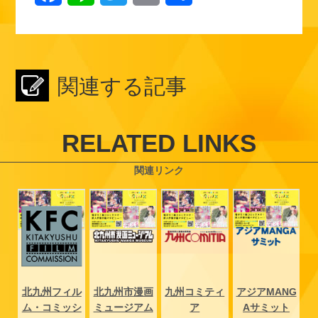
a
i
w
m
有
c
n
i
a
e
e
t
i
関連する記事
b
t
l
o
e
RELATED LINKS
o
r
関連リンク
k
NG
北九州フィル
北九州市漫画
九州コミティ
アジアMANG
北
ト
ム・コミッシ
ミュージアム
ア
Aサミット
ム