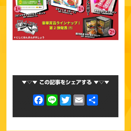
F
L
T
E
共
a
i
w
m
有
c
n
i
a