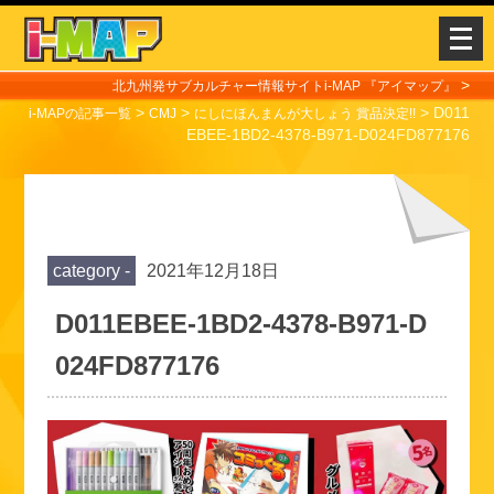
メ
ニ
ュ
>
北九州発サブカルチャー情報サイトi-MAP 『アイマップ』
>
>
>
D011
ー
i-MAPの記事一覧
CMJ
にしにほんまんが大しょう 賞品決定!!
EBEE-1BD2-4378-B971-D024FD877176
を
開
く
category -
2021年12月18日
D011EBEE-1BD2-4378-B971-D
024FD877176