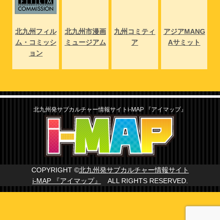
NG
北九州フィル
北九州市漫画
九州コミティ
アジアMANG
北
ト
ム・コミッシ
ミュージアム
ア
Aサミット
ム
ョン
北九州発サブカルチャー情報サイトi-MAP 『アイマップ』
COPYRIGHT ©
北九州発サブカルチャー情報サイト
i-MAP 『アイマップ』
ALL RIGHTS RESERVED.