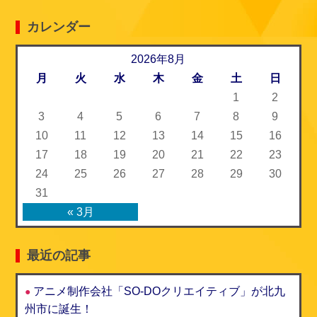
e
e
t
i
カレンダー
b
t
l
o
2026年8月
e
月
火
水
木
金
土
日
o
r
1
2
k
3
4
5
6
7
8
9
10
11
12
13
14
15
16
17
18
19
20
21
22
23
24
25
26
27
28
29
30
31
« 3月
最近の記事
アニメ制作会社「SO-DOクリエイティブ」が北九
州市に誕生！