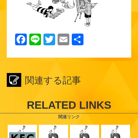
F
L
T
E
共
a
i
w
m
有
c
n
i
a
e
e
t
i
関連する記事
b
t
l
o
e
RELATED LINKS
o
r
関連リンク
k