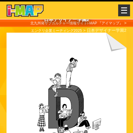
メ
ニ
日本デザイナー学園2
ュ
>
北九州発サブカルチャー情報サイトi-MAP 『アイマップ』
>
日本デザイナー学園2
ー
エンクリ企業ミーティング2025
を
開
く