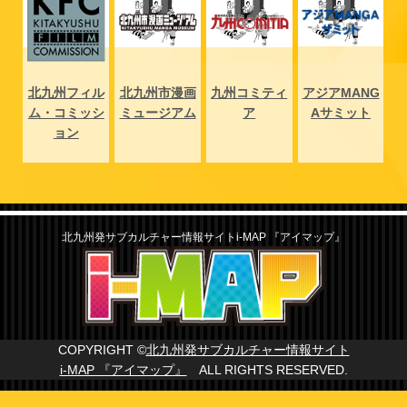
NG
北九州フィル
北九州市漫画
九州コミティ
アジアMANG
北
ト
ム・コミッシ
ミュージアム
ア
Aサミット
ム
ョン
北九州発サブカルチャー情報サイトi-MAP 『アイマップ』
COPYRIGHT ©
北九州発サブカルチャー情報サイト
i-MAP 『アイマップ』
ALL RIGHTS RESERVED.